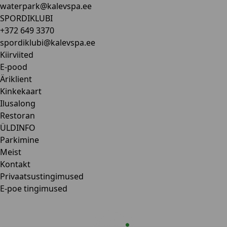
waterpark@kalevspa.ee
SPORDIKLUBI
+372 649 3370
spordiklubi@kalevspa.ee
Kiirviited
E-pood
Äriklient
Kinkekaart
Ilusalong
Restoran
ÜLDINFO
Parkimine
Meist
Kontakt
Privaatsustingimused
E-poe tingimused