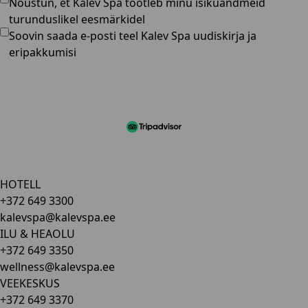
Nõustun, et Kalev Spa töötleb minu isikuandmeid
turunduslikel eesmärkidel
Soovin saada e-posti teel Kalev Spa uudiskirja ja
eripakkumisi
HOTELL
+372 649 3300
kalevspa@kalevspa.ee
ILU & HEAOLU
+372 649 3350
wellness@kalevspa.ee
VEEKESKUS
+372 649 3370