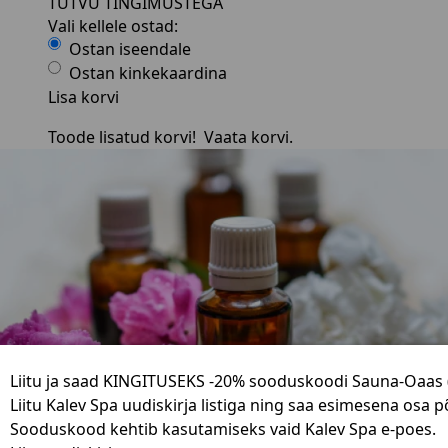
TUTVU TINGIMUSTEGA
Vali kellele ostad:
Ostan iseendale
Ostan kinkekaardina
Lisa korvi
Toode lisatud korvi!
Vaata korvi.
Liitu ja saad KINGITUSEKS -20% sooduskoodi Sauna-Oaas (
Liitu Kalev Spa uudiskirja listiga ning saa esimesena osa 
Sooduskood kehtib kasutamiseks vaid Kalev Spa e-poes.