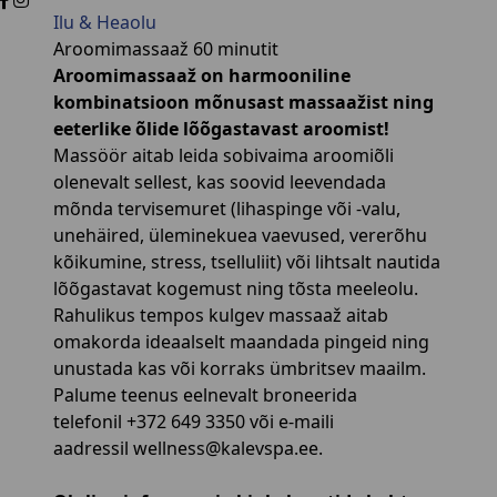
Ilu & Heaolu
Aroomimassaaž 60 minutit
Aroomimassaaž on harmooniline
kombinatsioon mõnusast massaažist ning
eeterlike õlide lõõgastavast aroomist!
Massöör aitab leida sobivaima aroomiõli
olenevalt sellest, kas soovid leevendada
mõnda tervisemuret (lihaspinge või -valu,
unehäired, üleminekuea vaevused, vererõhu
kõikumine, stress, tselluliit) või lihtsalt nautida
lõõgastavat kogemust ning tõsta meeleolu.
Rahulikus tempos kulgev massaaž aitab
omakorda ideaalselt maandada pingeid ning
unustada kas või korraks ümbritsev maailm.
Palume teenus eelnevalt broneerida
telefonil +372 649 3350 või e-maili
aadressil
wellness@kalevspa.ee
.