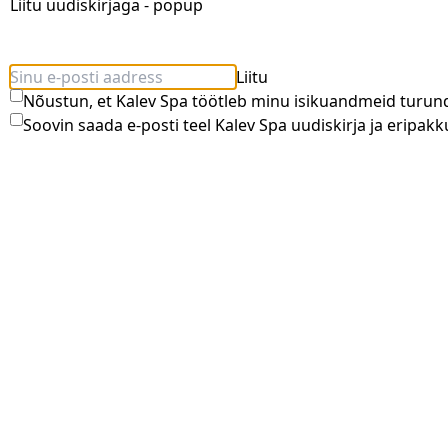
Liitu uudiskirjaga - popup
Liitu
Nõustun, et Kalev Spa töötleb minu isikuandmeid turun
Soovid oma puhkust täiendada lisavõimalustega?
Soovin saada e-posti teel Kalev Spa uudiskirja ja eripakk
SUVE PAKKUMINE!