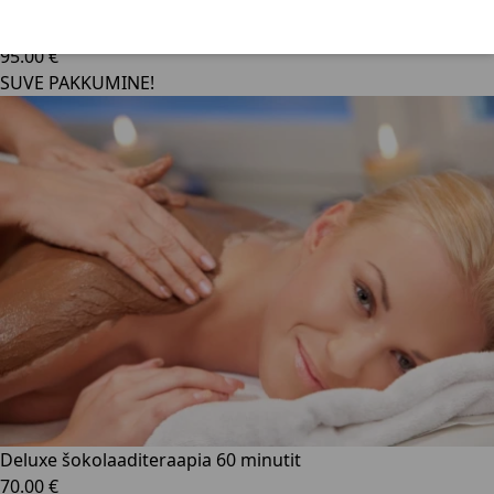
Guinot Hydradermie Youth 1000 näohooldus 50 minutit
95.00 €
SUVE PAKKUMINE!
Deluxe šokolaaditeraapia 60 minutit
70.00 €