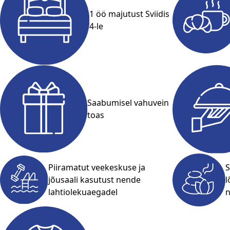
1 öö majutust Sviidis
4-le
Saabumisel vahuvein
toas
Piiramatut veekeskuse ja
S
jõusaali kasutust nende
l
lahtiolekuaegadel
n