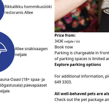
Rikkalikku hommikusööki
restoranis Allee
Price from:
343€
neljale / öö
Book now
Allee snäkivaagen
Parking is chargeable in fron
neljale
of parking spaces is limited 
Explore parking options
For additional information, p
auna-Oaasi (18+ spaa- ja
649 3303.
õõgastusala) päevapääset
eljale
All well-behaved pets are al
Check out the pet package a