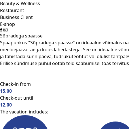
Beauty & Wellness
Restaurant
Business Client
E-shop
Sõpradega spaasse
Spaapuhkus "Sõpradega spaasse" on ideaalne võimalus nau
meeldejäävat aega koos lähedastega. See on ideaalne võim
ja tähistada sünnipäeva, tüdrukuteõhtut või olulist tähtpä
Erilise sündmuse puhul ootab teid saabumisel toas tervitus
Check-in from
15.00
Check-out until
12.00
The vacation includes: