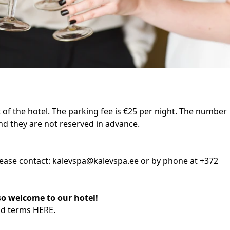
t of the hotel. The parking fee is €25 per night. The number
and they are not reserved in advance.
lease contact:
kalevspa@kalevspa.ee
or by phone at +372
so welcome to our hotel!
nd terms
HERE
.