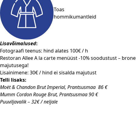
Toas
hommikumantleid
Lisavõimalused
:
Fotograafi teenus: hind alates 100€ / h
Restoran Allee A la carte menüüst -10% soodustust – brone
majutusega!
Lisainimene: 30€ / hind ei sisalda majutust
Telli lisaks:
Moët & Chandon Brut Imperial, Prantsusmaa 86 €
Mumm Cordon Rouge Brut, Prantsusmaa 90 €
Puuviljavalik – 32€ / neljale