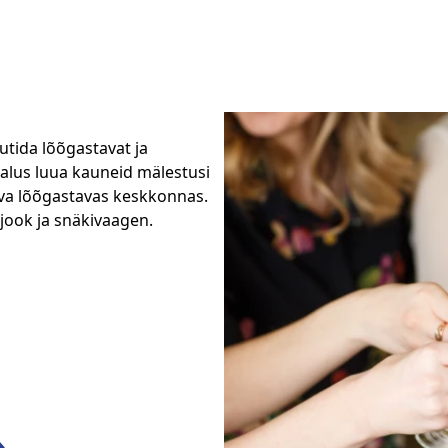
tida lõõgastavat ja
alus luua kauneid mälestusi
eva lõõgastavas keskkonnas.
jook ja snäkivaagen.