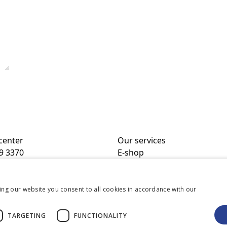
 center
Our services
9 3370
E-shop
Hotel
bi@kalevspa.ee
& Wellness
Waterpark
9 3350
Fitness center
ing our website you consent to all cookies in accordance with our
Beauty&Wellness
kalevspa.ee
Restaurant
TARGETING
FUNCTIONALITY
Business Client