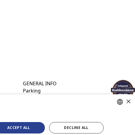
GENERAL INFO
Parking
About us
×
Contacts
Privacy policy
ESTONIAN
E-shop terms of use
ACCEPT ALL
DECLINE ALL
ENGLISH