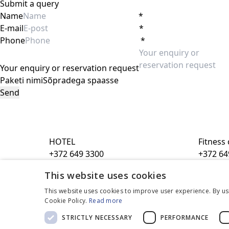
Submit a query
Name
*
E-mail
*
Phone
*
Your enquiry or reservation request
Paketi nimi
HOTEL
Fitness
+372 649 3300
+372 64
kalevspa@kalevspa.ee
spordiklu
This website uses cookies
waterpark
Beauty 
+372 649 3370
+372 64
This website uses cookies to improve user experience. By us
Cookie Policy.
Read more
waterpark@kalevspa.ee
wellness@
STRICTLY NECESSARY
PERFORMANCE