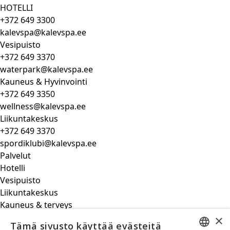
HOTELLI
+372 649 3300
kalevspa@kalevspa.ee
Vesipuisto
+372 649 3370
waterpark@kalevspa.ee
Kauneus & Hyvinvointi
+372 649 3350
wellness@kalevspa.ee
Liikuntakeskus
+372 649 3370
spordiklubi@kalevspa.ee
Palvelut
Hotelli
Vesipuisto
Liikuntakeskus
Kauneus & terveys
Ravintola
×
Tämä sivusto käyttää evästeitä
Yleistedot