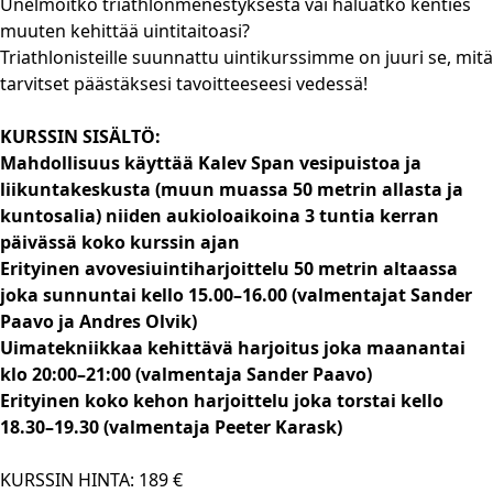
Unelmoitko triathlonmenestyksestä vai haluatko kenties
muuten kehittää uintitaitoasi?
Triathlonisteille suunnattu uintikurssimme on juuri se, mitä
tarvitset päästäksesi tavoitteeseesi vedessä!
KURSSIN SISÄLTÖ:
Mahdollisuus käyttää Kalev Span vesipuistoa ja
liikuntakeskusta (muun muassa 50 metrin allasta ja
kuntosalia) niiden aukioloaikoina 3 tuntia kerran
päivässä koko kurssin ajan
Erityinen avovesiuintiharjoittelu 50 metrin altaassa
joka sunnuntai kello 15.00–16.00 (valmentajat Sander
Paavo ja Andres Olvik)
Uimatekniikkaa kehittävä harjoitus joka maanantai
klo 20:00–21:00 (valmentaja Sander Paavo)
Erityinen koko kehon harjoittelu joka torstai kello
18.30–19.30 (valmentaja Peeter Karask)
KURSSIN HINTA: 189 €