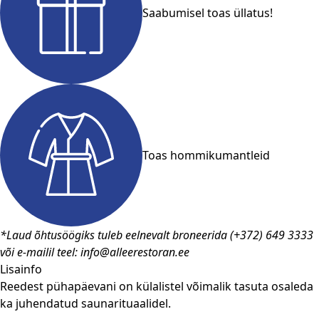
Saabumisel toas üllatus!
Toas hommikumantleid
*Laud õhtusöögiks tuleb eelnevalt broneerida (+372) 649 3333
või e-mailil teel: info@alleerestoran.ee
Lisainfo
Reedest pühapäevani on külalistel võimalik tasuta osaleda
ka juhendatud
saunarituaalidel
.