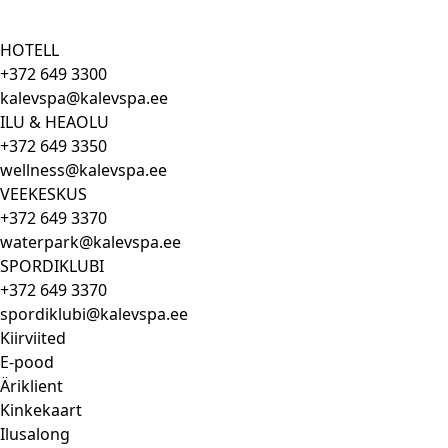
HOTELL
+372 649 3300
kalevspa@kalevspa.ee
ILU & HEAOLU
+372 649 3350
wellness@kalevspa.ee
VEEKESKUS
+372 649 3370
waterpark@kalevspa.ee
SPORDIKLUBI
+372 649 3370
spordiklubi@kalevspa.ee
Kiirviited
E-pood
Äriklient
Kinkekaart
Ilusalong