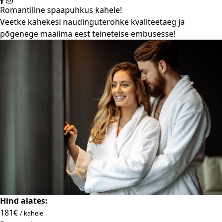
Romantiline spaapuhkus kahele!
Veetke kahekesi naudinguterohke kvaliteetaeg ja
põgenege maailma eest teineteise embusesse!
Hind alates:
181€
/ kahele