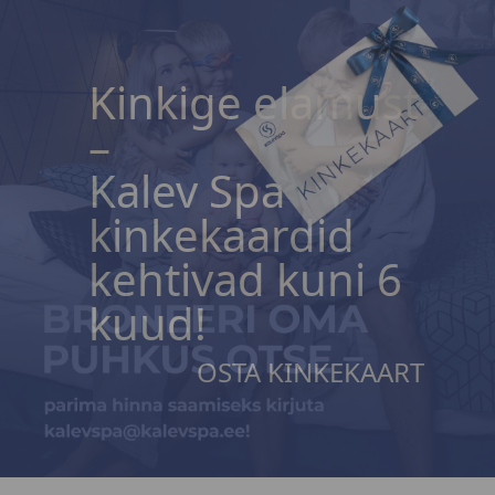
Kinkige elamust
Kinkige elamust
–
–
Kalev Spa
Kalev Spa
kinkekaardid
kinkekaardid
kehtivad kuni 6
kehtivad kuni 6
kuud!
kuud!
OSTA KINKEKAART
OSTA KINKEKAART