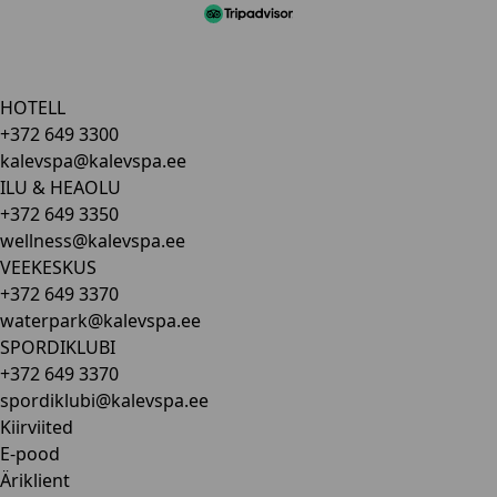
HOTELL
+372 649 3300
kalevspa@kalevspa.ee
ILU & HEAOLU
+372 649 3350
wellness@kalevspa.ee
VEEKESKUS
+372 649 3370
waterpark@kalevspa.ee
SPORDIKLUBI
+372 649 3370
spordiklubi@kalevspa.ee
Kiirviited
E-pood
Äriklient