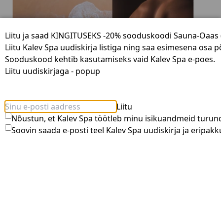
Liitu ja saad KINGITUSEKS -20% sooduskoodi Sauna-Oaas (
Liitu Kalev Spa uudiskirja listiga ning saa esimesena osa 
Sooduskood kehtib kasutamiseks vaid Kalev Spa e-poes.
Liitu uudiskirjaga - popup
Liitu
Nõustun, et Kalev Spa töötleb minu isikuandmeid turun
Soovin saada e-posti teel Kalev Spa uudiskirja ja eripakk
Cinq Mondes lõõgastav Bali massaaž 50 minutit
69.00 €