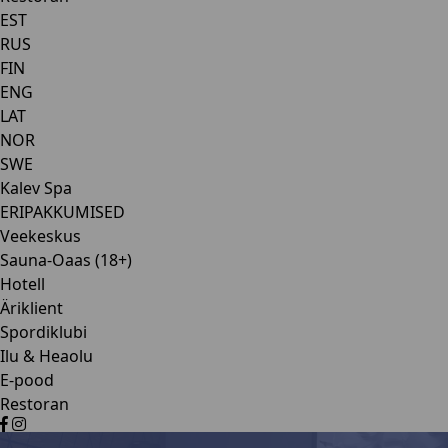
EST
RUS
FIN
ENG
LAT
NOR
SWE
Kalev Spa
ERIPAKKUMISED
Veekeskus
Sauna-Oaas (18+)
Hotell
Äriklient
Spordiklubi
Ilu & Heaolu
E-pood
Restoran