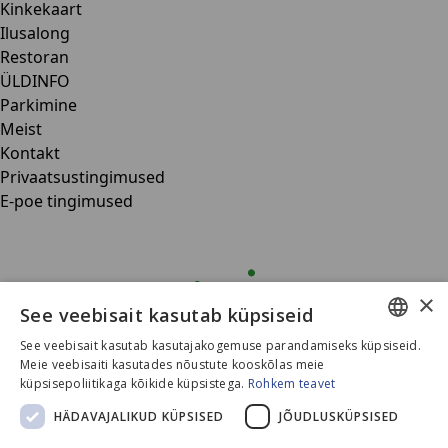
Kinkekaart
Ilusalong
Restoran
ÜLDINFO
Parkimine
Meist
Kontakt
Privaatsustingimused
E-poe tingimused
×
See veebisait kasutab küpsiseid
See veebisait kasutab kasutajakogemuse parandamiseks küpsiseid.
ESTONIAN
Meie veebisaiti kasutades nõustute kooskõlas meie
küpsisepoliitikaga kõikide küpsistega.
Rohkem teavet
ENGLISH
HÄDAVAJALIKUD KÜPSISED
JÕUDLUSKÜPSISED
RUSSIAN