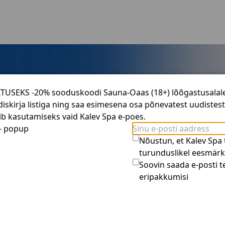
GITUSEKS -20% sooduskoodi Sauna-Oaas (18+) lõõgastusalal
diskirja listiga ning saa esimesena osa põnevatest uudistes
elamust –
elamust –
b kasutamiseks vaid Kalev Spa e-poes.
 - popup
Nõustun, et Kalev Spa
a kinkekaardid 
a kinkekaardid 
turunduslikel eesmärk
Soovin saada e-posti te
ud!
ud!
eripakkumisi