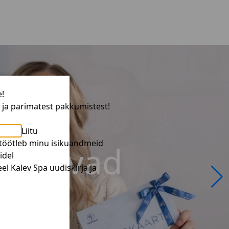
e!
t ja parimatest pakkumistest!
Liitu
 töötleb minu isikuandmeid
kehtivad
kehtivad
idel
el Kalev Spa uudiskirja ja