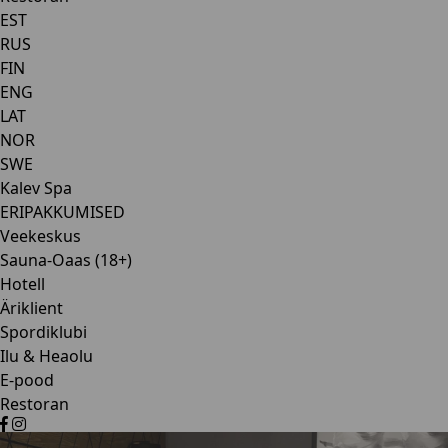
EST
RUS
FIN
ENG
LAT
NOR
SWE
Kalev Spa
ERIPAKKUMISED
Veekeskus
Sauna-Oaas (18+)
Hotell
Äriklient
Spordiklubi
Ilu & Heaolu
E-pood
Restoran