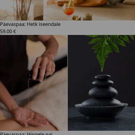
Päevaspaa: Hetk iseendale
59.00 €
Päevaspaa: Hingele pai