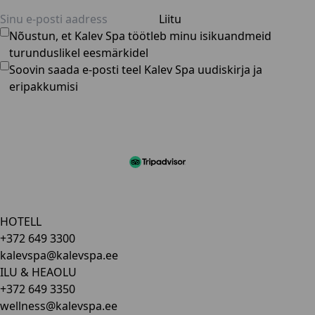
Liitu
Nõustun, et Kalev Spa töötleb minu isikuandmeid
turunduslikel eesmärkidel
Soovin saada e-posti teel Kalev Spa uudiskirja ja
eripakkumisi
HOTELL
+372 649 3300
kalevspa@kalevspa.ee
ILU & HEAOLU
+372 649 3350
wellness@kalevspa.ee