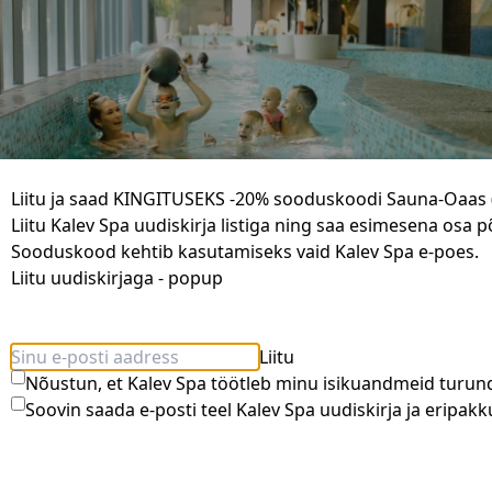
Liitu ja saad KINGITUSEKS -20% sooduskoodi Sauna-Oaas (
Liitu Kalev Spa uudiskirja listiga ning saa esimesena osa 
Sooduskood kehtib kasutamiseks vaid Kalev Spa e-poes.
Liitu uudiskirjaga - popup
Pere päevapääse veekeskusesse E-P
75.50 €
Liitu
Nõustun, et Kalev Spa töötleb minu isikuandmeid turun
Soovin saada e-posti teel Kalev Spa uudiskirja ja eripakk