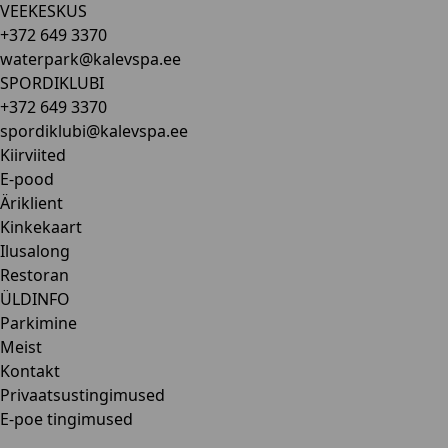
VEEKESKUS
+372 649 3370
waterpark@kalevspa.ee
SPORDIKLUBI
+372 649 3370
spordiklubi@kalevspa.ee
Kiirviited
E-pood
Äriklient
Kinkekaart
Ilusalong
Restoran
ÜLDINFO
Parkimine
Meist
Kontakt
Privaatsustingimused
E-poe tingimused