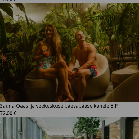
Sauna-Oaasi ja veekeskuse päevapääse kahele E-P
72.00 €