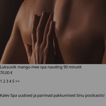
Luksuslik mango-mee spa nauding 90 minutit
70.00 €
1
2
3
4
5
>>
Kalev Spa uudised ja parimad pakkumised Sinu postkastis!