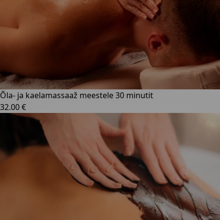
Õla- ja kaelamassaaž meestele 30 minutit
32.00 €