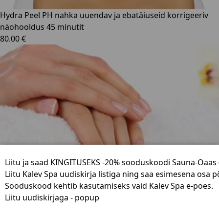
Hydra Peel PH nahka uuendav ja ebatäiuseid korrigeeriv
näohooldus 45 minutit
80.00 €
Liitu ja saad KINGITUSEKS -20% sooduskoodi Sauna-Oaas (
Liitu Kalev Spa uudiskirja listiga ning saa esimesena osa 
Sooduskood kehtib kasutamiseks vaid Kalev Spa e-poes.
Liitu uudiskirjaga - popup
Klassikaline maniküür lakkimiseta 40 minutit
40.00 €