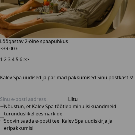
Lõõgastav 2-öine spaapuhkus
339.00 €
1
2
3
4
5
6
>>
Kalev Spa uudised ja parimad pakkumised Sinu postkastis!
Liitu
Nõustun, et Kalev Spa töötleb minu isikuandmeid
turunduslikel eesmärkidel
Soovin saada e-posti teel Kalev Spa uudiskirja ja
eripakkumisi