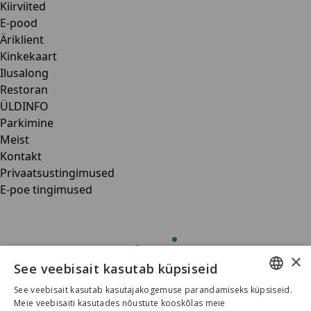
Kiirviited
E-pood
Äriklient
Kinkekaart
Ilusalong
Restoran
ÜLDINFO
Parkimine
Meist
Kontakt
Privaatsustingimused
E-poe tingimused
×
See veebisait kasutab küpsiseid
See veebisait kasutab kasutajakogemuse parandamiseks küpsiseid.
ESTONIAN
Meie veebisaiti kasutades nõustute kooskõlas meie