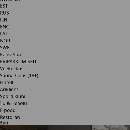
EST
RUS
FIN
ENG
LAT
NOR
SWE
Kalev Spa
ERIPAKKUMISED
Veekeskus
Sauna-Oaas (18+)
Hotell
Äriklient
Spordiklubi
Ilu & Heaolu
E-pood
Restoran