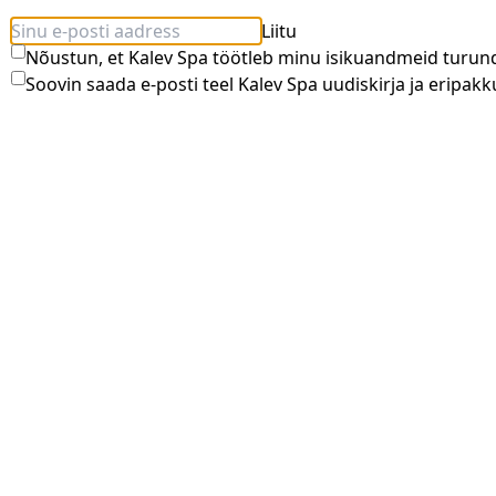
Liitu
Nõustun, et Kalev Spa töötleb minu isikuandmeid turun
Soovin saada e-posti teel Kalev Spa uudiskirja ja eripakk
Spaa pediküür 70 minutit
65.00 €