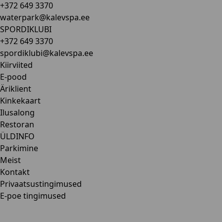
+372 649 3370
waterpark@kalevspa.ee
SPORDIKLUBI
+372 649 3370
spordiklubi@kalevspa.ee
Kiirviited
E-pood
Äriklient
Kinkekaart
Ilusalong
Restoran
ÜLDINFO
Parkimine
Meist
Kontakt
Privaatsustingimused
E-poe tingimused