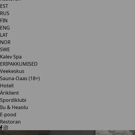
EST
RUS
FIN
ENG
LAT
NOR
SWE
Kalev Spa
ERIPAKKUMISED
Veekeskus
Sauna-Oaas (18+)
Hotell
Äriklient
Spordiklubi
Ilu & Heaolu
E-pood
Restoran