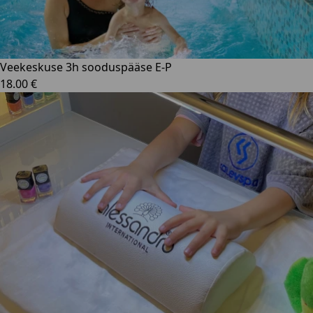
Veekeskuse 3h sooduspääse E-P
18.00 €