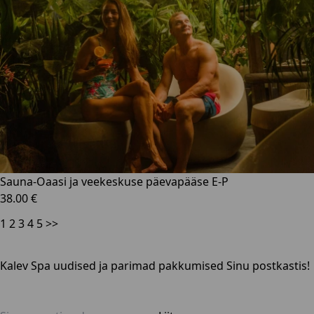
Sauna-Oaasi ja veekeskuse päevapääse E-P
38.00 €
1
2
3
4
5
>>
Kalev Spa uudised ja parimad pakkumised Sinu postkastis!