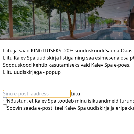
Liitu ja saad KINGITUSEKS -20% sooduskoodi Sauna-Oaas (
Liitu Kalev Spa uudiskirja listiga ning saa esimesena osa 
Sooduskood kehtib kasutamiseks vaid Kalev Spa e-poes.
Liitu uudiskirjaga - popup
Veekeskuse 1,5h pääse E-P
18.00 €
Liitu
Nõustun, et Kalev Spa töötleb minu isikuandmeid turun
Soovin saada e-posti teel Kalev Spa uudiskirja ja eripakk