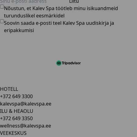
Liitu
Nõustun, et Kalev Spa töötleb minu isikuandmeid
turunduslikel eesmärkidel
Soovin saada e-posti teel Kalev Spa uudiskirja ja
eripakkumisi
HOTELL
+372 649 3300
kalevspa@kalevspa.ee
ILU & HEAOLU
+372 649 3350
wellness@kalevspa.ee
VEEKESKUS