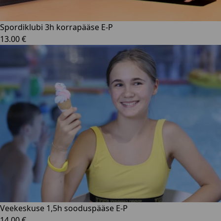
Spordiklubi 3h korrapääse E-P
13.00 €
Veekeskuse 1,5h sooduspääse E-P
14.00 €