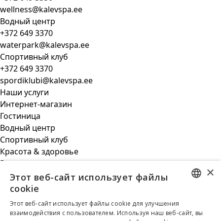
wellness@kalevspa.ee
Водный центр
+372 649 3370
waterpark@kalevspa.ee
Спортивный клуб
+372 649 3370
spordiklubi@kalevspa.ee
Наши услуги
Интернет-магазин
Гостиница
Водный центр
Спортивный клуб
Красота & здоровье
Ресторан
×
Бизнес клиент
Этот веб-сайт использует файлы
Общая информация
cookie
Парковка
ESTONIAN
Этот веб-сайт использует файлы cookie для улучшения
Новости
взаимодействия с пользователем. Используя наш веб-сайт, вы
ENGLISH