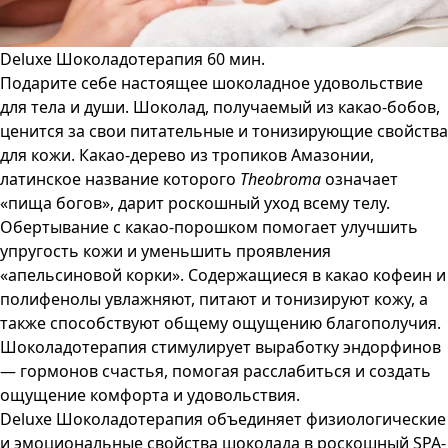
Deluxe Шоколадотерапия 60 мин.
Подарите себе настоящее шоколадное удовольствие
для тела и души. Шоколад, получаемый из какао-бобов,
ценится за свои питательные и тонизирующие свойства
для кожи. Какао-дерево из тропиков Амазонии,
латинское название которого
Theobroma
означает
«пища богов», дарит роскошный уход всему телу.
Обертывание с какао-порошком помогает улучшить
упругость кожи и уменьшить проявления
«апельсиновой корки». Содержащиеся в какао кофеин и
полифенолы увлажняют, питают и тонизируют кожу, а
также способствуют общему ощущению благополучия.
Шоколадотерапия стимулирует выработку эндорфинов
— гормонов счастья, помогая расслабиться и создать
ощущение комфорта и удовольствия.
Deluxe Шоколадотерапия объединяет физиологические
и эмоциональные свойства шоколада в роскошный SPA-