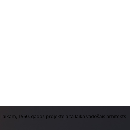
m laikam, 1950. gados projektēja tā laika vadošais arhitekts