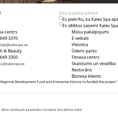
!
Es piekrītu, ka Kalev Spa 
Es vēlētos saņemt Kalev Sp
sa centrs
Mūsu pakalpojumi
 649 3370
E-veikals
Viesnīca
klubi@kalevspa.ee
th & Beauty
Ūdens parks
 649 3350
Fitnesa centrs
Skaistums un veselība
ss@kalevspa.ee
Restorāns
Biznesa klients
Regional Development Fund and Enterprise Estonia co-funded the project "Wa
 Meie veebisaiti kasutades nõustute kooskõlas meie