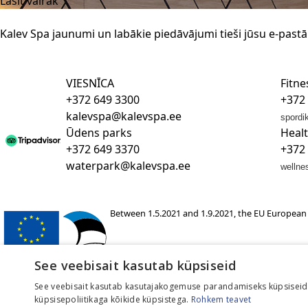
Lasīt vairāk
Kalev Spa jaunumi un labākie piedāvājumi tieši jūsu e-pastā
VIESNĪCA
Fitne
+372 649 3300
+372
kalevspa@kalevspa.ee
spordi
Ūdens parks
Heal
+372 649 3370
+372
waterpark@kalevspa.ee
wellne
Between 1.5.2021 and 1.9.2021, the EU European 
See veebisait kasutab küpsiseid
See veebisait kasutab kasutajakogemuse parandamiseks küpsiseid.
küpsisepoliitikaga kõikide küpsistega.
Rohkem teavet