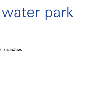
ki
Sazināties