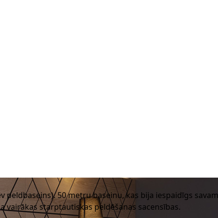
alev peldbaseins). 50 metru baseinu, kas bija iespaidīgs sava
ka vairākas starptautiskas peldēšanas sacensības.