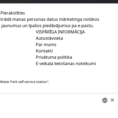
Pierakstīties
apstrādā manas personas datus mārketinga nolūkos
a jaunumus un īpašos piedāvājumus pa e-pastu.
VISPĀRĪGA INFORMĀCIJA
Autostāvvieta
Par mums
Kontakti
Privātuma politika
E-veikala lietošanas noteikumi
ter Park self-service station".
×
ESTONIAN