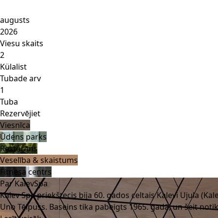
augusts
2026
Viesu skaits
2
Külalist
Tubade arv
1
Tuba
Rezervējiet
Viesnīca
Ūdens parks
Restorāns
Veselība & skaistums
Fitnesa centrs
Par KalevSpa
Kalev Spa priekštecis bija 60. gados celtais Kalevi Ujula (K
Uno Tēlpuss. Baseins tika pabeigts 1965. gadā, un šeit noti