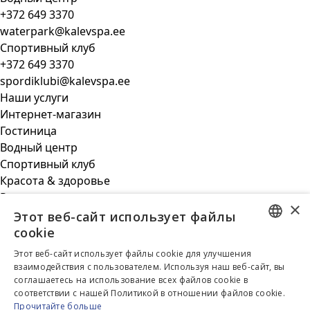
+372 649 3370
waterpark@kalevspa.ee
Спортивный клуб
+372 649 3370
spordiklubi@kalevspa.ee
Наши услуги
Интернет-магазин
Гостиница
Водный центр
Спортивный клуб
Красота & здоровье
Ресторан
×
Бизнес клиент
Этот веб-сайт использует файлы
Общая информация
cookie
Парковка
ESTONIAN
Этот веб-сайт использует файлы cookie для улучшения
Новости
взаимодействия с пользователем. Используя наш веб-сайт, вы
ENGLISH
О нас
соглашаетесь на использование всех файлов cookie в
соответствии с нашей Политикой в ​​отношении файлов cookie.
RUSSIAN
Контакт
Прочитайте больше