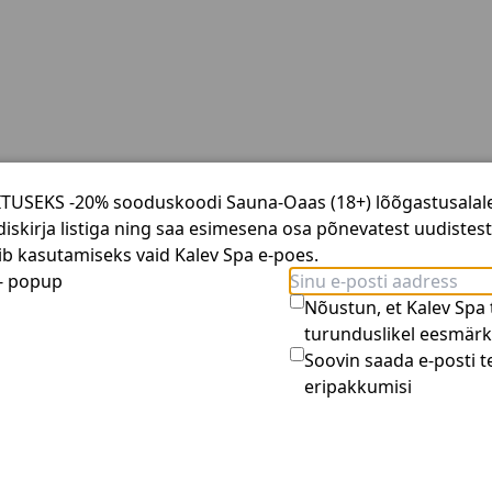
saažil koos Cinq Mondes Tropical Nuts kehapalsamiga viia en
GITUSEKS -20% sooduskoodi Sauna-Oaas (18+) lõõgastusalal
usaid venitusi ning Tai massaaži õrnalt nahka siluvat tehn
diskirja listiga ning saa esimesena osa põnevatest uudistes
gava Bali massaaži, mille nahka siluvad liigutused aitavad
b kasutamiseks vaid Kalev Spa e-poes.
u.
 - popup
või e-maili aadressil
wellness@kalevspa.ee
.
Nõustun, et Kalev Spa
turunduslikel eesmärk
Soovin saada e-posti te
eripakkumisi
t