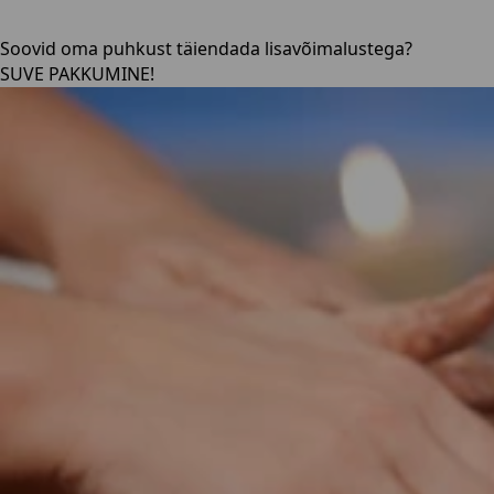
Soovid oma puhkust täiendada lisavõimalustega?
SUVE PAKKUMINE!