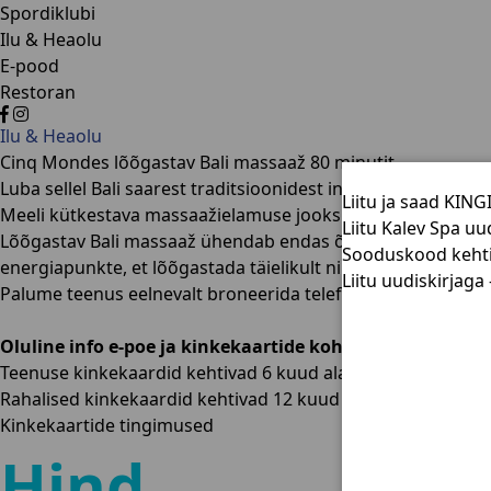
Spordiklubi
Ilu & Heaolu
E-pood
Restoran
Ilu & Heaolu
Cinq Mondes lõõgastav Bali massaaž 80 minutit
Luba sellel Bali saarest traditsioonidest inspireeritud mas
Liitu ja saad KIN
Meeli kütkestava massaažielamuse jooksul saad nautida mõn
Liitu Kalev Spa uu
Lõõgastav Bali massaaž ühendab endas õrnad venitused ja sü
Sooduskood kehti
energiapunkte, et lõõgastada täielikult nii keha kui ka vaim
Liitu uudiskirjaga
Palume teenus eelnevalt broneerida telefonil +372 649 3350 
Oluline info e-poe ja kinkekaartide kohta:
Teenuse kinkekaardid kehtivad 6 kuud alatest ostuhetkest
Rahalised kinkekaardid kehtivad 12 kuud alates ostuhetkes
Kinkekaartide tingimused
Hind