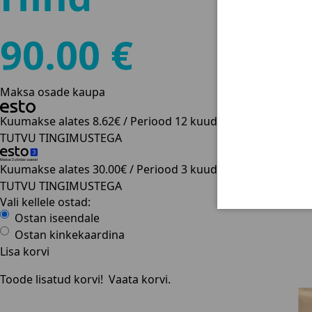
90.00 €
Maksa osade kaupa
Kuumakse alates
8.62€
/ Periood 12 kuud
TUTVU TINGIMUSTEGA
Kuumakse alates
30.00€
/ Periood 3 kuud
TUTVU TINGIMUSTEGA
Vali kellele ostad:
Ostan iseendale
Ostan kinkekaardina
Lisa korvi
Toode lisatud korvi!
Vaata korvi.