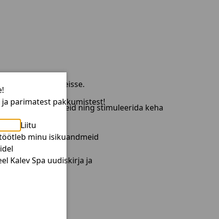
d rahu oaasi kütkeisse.
e!
ikat.
t ja parimatest pakkumistest!
 lõdvestada liigeseid ning stimuleerida keha
Liitu
 töötleb minu isikuandmeid
idel
el Kalev Spa uudiskirja ja