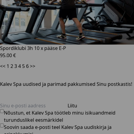
Spordiklubi 3h 10 x pääse E-P
95.00 €
<<
1
2
3
4
5
6
>>
Kalev Spa uudised ja parimad pakkumised Sinu postkastis!
Liitu
Nõustun, et Kalev Spa töötleb minu isikuandmeid
turunduslikel eesmärkidel
Soovin saada e-posti teel Kalev Spa uudiskirja ja