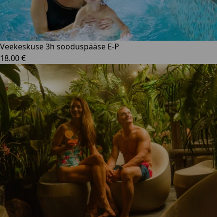
Veekeskuse 3h sooduspääse E-P
18.00 €