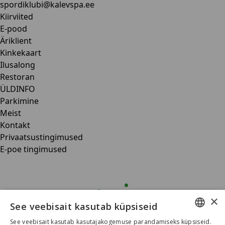
spordiklubi@kalevspa.ee
Kiirviited
E-pood
Äriklient
Kinkekaart
Ilusalong
Restoran
ÜLDINFO
Parkimine
Meist
Kontakt
Privaatsustingimused
E-poe tingimused
×
See veebisait kasutab küpsiseid
See veebisait kasutab kasutajakogemuse parandamiseks küpsiseid.