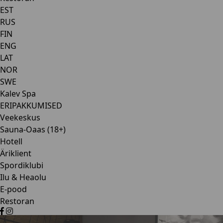
EST
RUS
FIN
ENG
LAT
NOR
SWE
Kalev Spa
ERIPAKKUMISED
Veekeskus
Sauna-Oaas (18+)
Hotell
Äriklient
Spordiklubi
Ilu & Heaolu
E-pood
Restoran