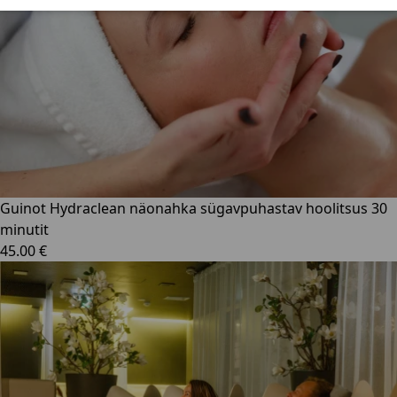
Guinot Hydraclean näonahka sügavpuhastav hoolitsus 30
minutit
45.00 €