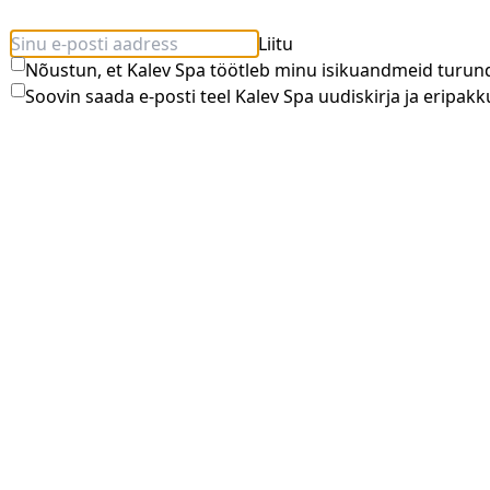
Liitu
Nõustun, et Kalev Spa töötleb minu isikuandmeid turun
Soovin saada e-posti teel Kalev Spa uudiskirja ja eripakk
Guinot Serenety Bliss näohooldus 50 minutit
60.00 €