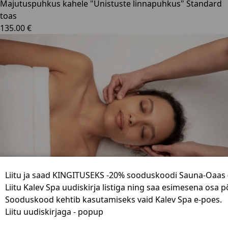
Majutuspuhkus kahele "Unistuste linnapuhkus" Standard
toas
135.00 €
Liitu ja saad KINGITUSEKS -20% sooduskoodi Sauna-Oaas (
Liitu Kalev Spa uudiskirja listiga ning saa esimesena osa 
Sooduskood kehtib kasutamiseks vaid Kalev Spa e-poes.
Päevaspaa: Bali saare unelm
Liitu uudiskirjaga - popup
129.00 €